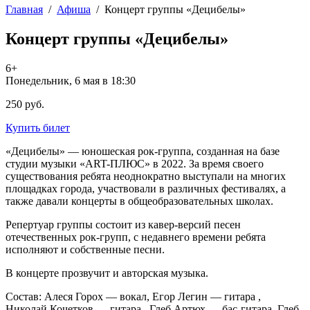
Главная
/
Афиша
/
Концерт группы «Децибелы»
Концерт группы «Децибелы»
6+
Понедельник, 6 мая в 18:30
250 руб.
Купить билет
«Децибелы» — юношеская рок-группа, созданная на базе
студии музыки «ART-ПЛЮС» в 2022. За время своего
существования ребята неоднократно выступали на многих
площадках города, участвовали в различных фестивалях, а
также давали концерты в общеобразовательных школах.
Репертуар группы состоит из кавер-версий песен
отечественных рок-групп, с недавнего времени ребята
исполняют и собственные песни.
В концерте прозвучит и авторская музыка.
Состав: Алеся Горох — вокал, Егор Легин — гитара ,
Николай Кочетков — гитара , Глеб Артюх — бас-гитара, Глеб