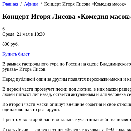
Главная
/
Афиша
/
Концерт Игоря Лисова «Комедия масок»
Концерт Игоря Лисова «Комедия масок
6+
Среда, 21 мая в 18:30
800 руб.
Купить билет
В рамках гастрольного тура по России на сцене Владимирског
рукава» Игорь Лисов.
Перед публикой один за другим появятся персонажи-маски и к
В первой части прозвучат песни под лютню, в них маски разве
людей пятьсот лет назад, остаётся актуальным и для человека с
Во второй части маски опишут внешние события и своё отноше
одинаково на это реагируют.
При этом во второй части остальные участники действа появятс
Игорь Лисов — лидер группы «Зелёные рукава» с 1993 года, в