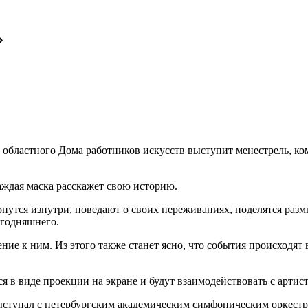
»
о областного Дома работников искусств выступит менестрель, к
аждая маска расскажет свою историю.
рнутся изнутри, поведают о своих переживаниях, поделятся разм
егодняшнего.
ние к ним. Из этого также станет ясно, что события происходя
я в виде проекции на экране и будут взаимодействовать с артис
ыступал с петербургским академическим симфоническим оркестро