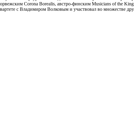
норвежским Corona Borealis, австро-финским Musicians of the Ki
 квартете с Владимиром Волковым и участвовал во множестве др