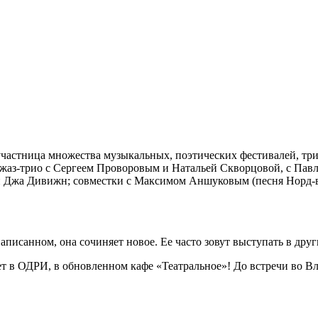
частница множества музыкальных, поэтических фестивалей, триб
аз-трио с Сергеем Проворовым и Натальей Скворцовой, с Павл
 Джа Дивижн; совместки с Максимом Аншуковым (песня Норд-ве
писанном, она сочиняет новое. Ее часто зовут выступать в друг
т в ОДРИ, в обновленном кафе «Театральное»! До встречи во В