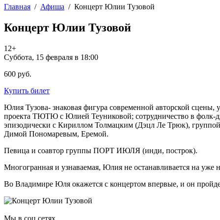
Главная
/
Афиша
/
Концерт Юлии Тузовой
Концерт Юлии Тузовой
12+
Суббота, 15 февраля в 18:00
600 руб.
Купить билет
Юлия Тузова- знаковая фигура современной авторской сцены, у
проекта ТЮТЮ с Юлией Теуниковой; сотрудничество в фолк-дж
эпизодически с Кириллом Толмацким (Дэцл Ле Трюк), группой
Димой Пономаревым, Еремой.
Певица и соавтор группы ПОРТ ИЮЛЯ (инди, построк).
Многогранная и узнаваемая, Юлия не останавливается на уже на
Во Владимире Юля окажется с концертом впервые, и он пройде
Мы в соц.сетях