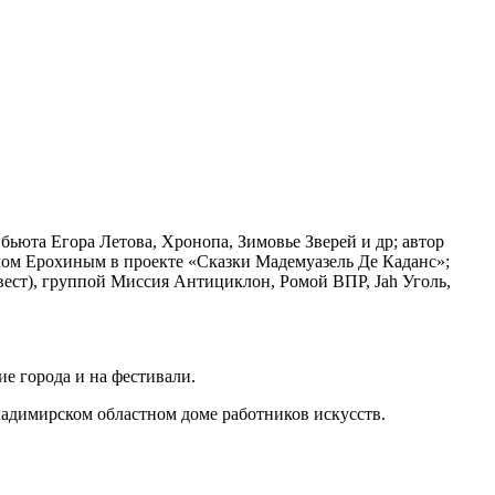
ьюта Егора Летова, Хронопа, Зимовье Зверей и др; автор
ом Ерохиным в проекте «Сказки Мадемуазель Де Каданс»;
ст), группой Миссия Антициклон, Ромой ВПР, Jah Уголь,
ие города и на фестивали.
ладимирском областном доме работников искусств.