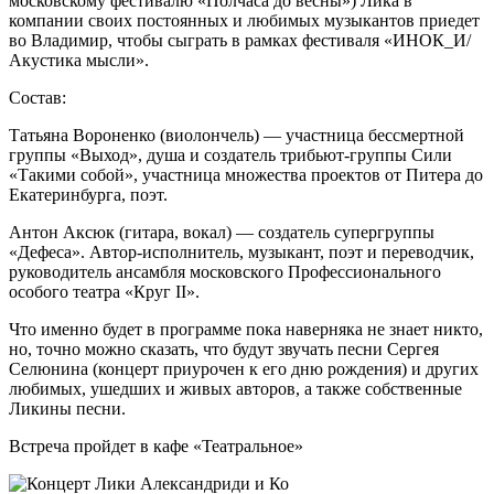
московскому фестивалю «Полчаса до весны») Лика в
компании своих постоянных и любимых музыкантов приедет
во Владимир, чтобы сыграть в рамках фестиваля «ИНОК_И/
Акустика мысли».
Состав:
Татьяна Вороненко (виолончель) — участница бессмертной
группы «Выход», душа и создатель трибьют-группы Сили
«Такими собой», участница множества проектов от Питера до
Екатеринбурга, поэт.
Антон Аксюк (гитара, вокал) — создатель супергруппы
«Дефеса». Автор-исполнитель, музыкант, поэт и переводчик,
руководитель ансамбля московского Профессионального
особого театра «Круг II».
Что именно будет в программе пока наверняка не знает никто,
но, точно можно сказать, что будут звучать песни Сергея
Селюнина (концерт приурочен к его дню рождения) и других
любимых, ушедших и живых авторов, а также собственные
Ликины песни.
Встреча пройдет в кафе «Театральное»