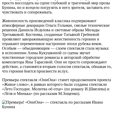
просто воссоздать на сцене глубокий и трагичный мир прозы
Бунина, но и всецело погрузить в него зрителя, заставить его
чувствовать и сопереживать.
Живописность произведений классика подчеркивают
атмосферные декорации Ольги Гольман, смелые технические
решения Даниила Исаулова и световые образы Милады
Третьяковой. Костюмы, созданные Татьяной Гребневой
проявляют завораживающую женственность героини и
отражают переменчивое настроение эпохи рубежа веков.
Особым — объединяющим — слоем спектакля стала музыка:
в исполнении Анны Кукушкиной со сцены звучат
чувственные городские романсы в авторской обработке
композитора Яны Тарасовой. Они не просто сопровождают
действие, а становятся вторым голосом спектакля, обнажая то,
что героиня боится произнести вслух.
Премьера спектакля «ОниОна» станет продолжением проекта
«Живое слово», в рамках которого были созданы спектакли
«Лето Господне. Молитва об отце» (по роману И.Шмелева) и
«Лёля и Минька» (по рассказам М.Зощенко).