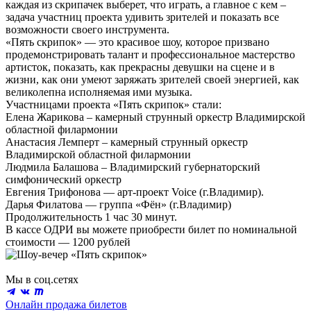
каждая из скрипачек выберет, что играть, а главное с кем –
задача участниц проекта удивить зрителей и показать все
возможности своего инструмента.
«Пять скрипок» — это красивое шоу, которое призвано
продемонстрировать талант и профессиональное мастерство
артисток, показать, как прекрасны девушки на сцене и в
жизни, как они умеют заряжать зрителей своей энергией, как
великолепна исполняемая ими музыка.
Участницами проекта «Пять скрипок» стали:
Елена Жарикова – камерный струнный оркестр Владимирской
областной филармонии
Анастасия Лемперт – камерный струнный оркестр
Владимирской областной филармонии
Людмила Балашова – Владимирский губернаторский
симфонический оркестр
Евгения Трифонова — арт-проект Voice (г.Владимир).
Дарья Филатова — группа «Фён» (г.Владимир)
Продолжительность 1 час 30 минут.
В кассе ОДРИ вы можете приобрести билет по номинальной
стоимости — 1200 рублей
Мы в соц.сетях
Онлайн продажа билетов