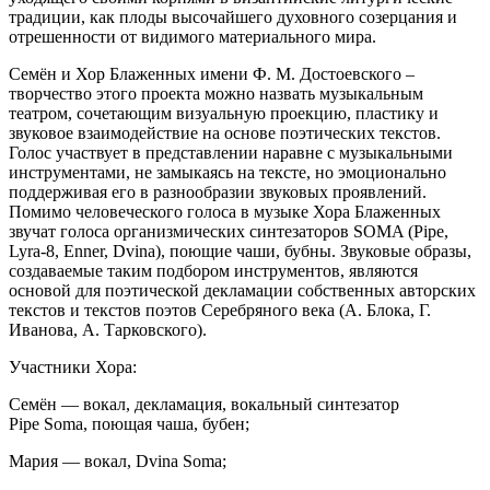
традиции, как плоды высочайшего духовного созерцания и
отрешенности от видимого материального мира.
Семён и Хор Блаженных имени Ф. М. Достоевского –
творчество этого проекта можно назвать музыкальным
театром, сочетающим визуальную проекцию, пластику и
звуковое взаимодействие на основе поэтических текстов.
Голос участвует в представлении наравне с музыкальными
инструментами, не замыкаясь на тексте, но эмоционально
поддерживая его в разнообразии звуковых проявлений.
Помимо человеческого голоса в музыке Хора Блаженных
звучат голоса организмических синтезаторов SOMA (Pipe,
Lyra-8, Enner, Dvina), поющие чаши, бубны. Звуковые образы,
создаваемые таким подбором инструментов, являются
основой для поэтической декламации собственных авторских
текстов и текстов поэтов Серебряного века (А. Блока, Г.
Иванова, А. Тарковского).
Участники Хора:
Семён — вокал, декламация, вокальный синтезатор
Pipe Soma, поющая чаша, бубен;
Мария — вокал, Dvina Soma;