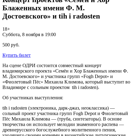
Блаженных имени Ф. М.
Достоевского» и tih i radosten
18+
Суббота, 8 ноября в 19:00
500 руб.
Купить билет
На сцене ОДРИ состоится совместный концерт
владимирского проекта «Семён и Хор Блаженных имени Ф.
М. Достоевского» и участника групп «Fogh Depot» и
«Фиолетовый Пëс» Михаила Климова, который выступит во
Владимире с сольным проектом tih i radosten).
Об участниках выступления:
tih i radosten (электроника, дарк-джаз, неоклассика) —
сольный проект участника групп Fogh Depot и Фиолетовый
Пëс Михаила Климова — (труба, синтезаторы). В основе
творчества он использует мелодии знаменного распева —
древнерусского богослужебного молитвенного пения,
уходящего своими корнями в византийские литургические