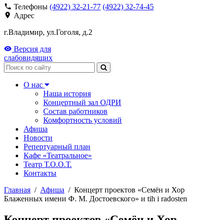
Телефоны
(4922) 32-21-77
(4922) 32-74-45
Адрес
г.Владимир, ул.Гоголя, д.2
Версия для
слабовидящих
Поиск
О нас
Наша история
Концертный зал ОДРИ
Состав работников
Комфортность условий
Афиша
Новости
Репертуарный план
Кафе «Театральное»
Театр Т.О.О.Т.
Контакты
Главная
/
Афиша
/
Концерт проектов «Семён и Хор
Блаженных имени Ф. М. Достоевского» и tih i radosten
Концерт проектов «Семён и Хор