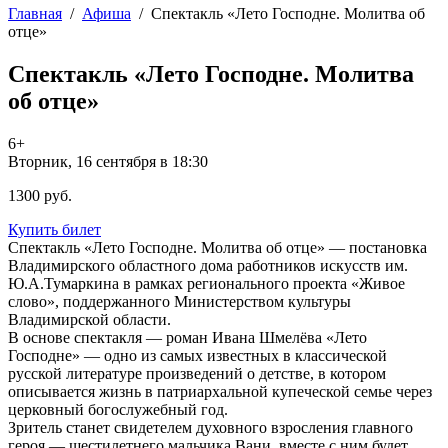
Главная
/
Афиша
/
Спектакль «Лето Господне. Молитва об
отце»
Спектакль «Лето Господне. Молитва
об отце»
6+
Вторник, 16 сентября в 18:30
1300 руб.
Купить билет
Спектакль «Лето Господне. Молитва об отце» — постановка
Владимирского областного дома работников искусств им.
Ю.А.Тумаркина в рамках регионального проекта «Живое
слово», поддержанного Министерством культуры
Владимирской области.
В основе спектакля — роман Ивана Шмелёва «Лето
Господне» — одно из самых известных в классической
русской литературе произведений о детстве, в котором
описывается жизнь в патриархальной купеческой семье через
церковный богослужебный год.
Зритель станет свидетелем духовного взросления главного
героя — шестилетнего мальчика Вани, вместе с ним будет