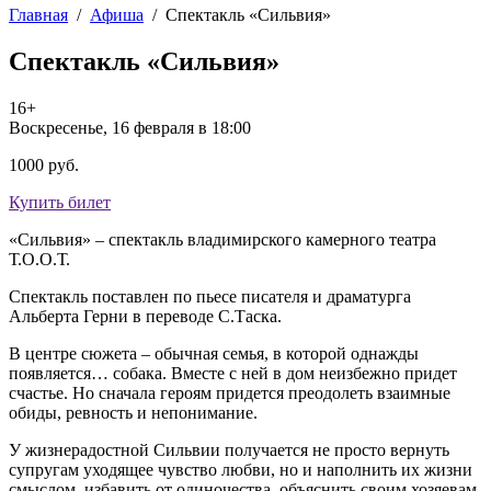
Главная
/
Афиша
/
Спектакль «Сильвия»
Спектакль «Сильвия»
16+
Воскресенье, 16 февраля в 18:00
1000 руб.
Купить билет
«Сильвия» – спектакль владимирского камерного театра
Т.О.О.Т.
Спектакль поставлен по пьесе писателя и драматурга
Альберта Герни в переводе С.Таска.
В центре сюжета – обычная семья, в которой однажды
появляется… собака. Вместе с ней в дом неизбежно придет
счастье. Но сначала героям придется преодолеть взаимные
обиды, ревность и непонимание.
У жизнерадостной Сильвии получается не просто вернуть
супругам уходящее чувство любви, но и наполнить их жизни
смыслом, избавить от одиночества, объяснить своим хозяевам,