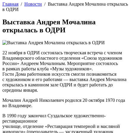
Главная
/
Новости
/
Выставка Андрея Мочалина открылась
в ОДРИ
Выставка Андрея Мочалина
открылась в ОДРИ
22 ноября в ОДРИ состоялась творческая встреча с членом
Владимирского областного отделения «Союза художников
России» Андреем
Мочалин
ым. Мероприятие состоялось
в рамках работы клуба «Музы художников».
Гости Дома работников искусств смогли познакомиться
с художником и его работами — выставка Андрея
Мочалин
а
открылась в каминном зале ОДРИ и будет работать до
середины января.
Мочалин Андрей Николаевич родился 20 октября 1970 года
во Владимире.
В 1990 году закончил Суздальское художественно-
реставрационное
училище, отделение «Реставрация темперной и масляной
живописи» (преподаватель — заслуженный художник