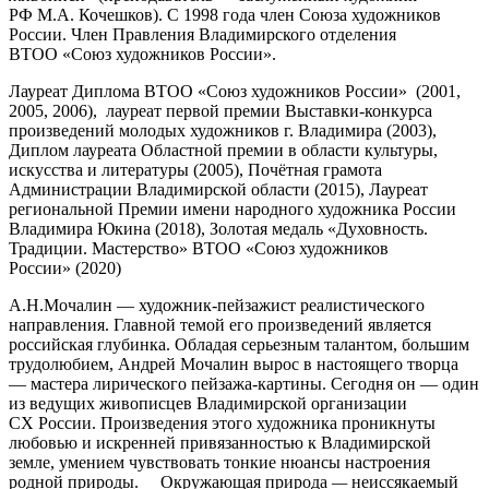
РФ М.А. Кочешков). С 1998 года член Союза художников
России. Член Правления Владимирского отделения
ВТОО «Союз художников России».
Лауреат Диплома ВТОО «Союз художников России» (2001,
2005, 2006), лауреат первой премии Выставки-конкурса
произведений молодых художников г. Владимира (2003),
Диплом лауреата Областной премии в области культуры,
искусства и литературы (2005), Почётная грамота
Администрации Владимирской области (2015), Лауреат
региональной Премии имени народного художника России
Владимира Юкина (2018), Золотая медаль «Духовность.
Традиции. Мастерство» ВТОО «Союз художников
России» (2020)
А.Н.Мочалин — художник-пейзажист реалистического
направления. Главной темой его произведений является
российская глубинка. Обладая серьезным талантом, большим
трудолюбием, Андрей Мочалин вырос в настоящего творца
— мастера лирического пейзажа-картины. Сегодня он — один
из ведущих живописцев Владимирской организации
СХ России. Произведения этого художника проникнуты
любовью и искренней привязанностью к Владимирской
земле, умением чувствовать тонкие нюансы настроения
родной природы. Окружающая природа
—
неиссякаемый